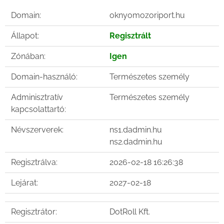
Domain:
oknyomozoriport.hu
Állapot:
Regisztrált
Zónában:
Igen
Domain-használó:
Természetes személy
Adminisztratív
Természetes személy
kapcsolattartó:
Névszerverek:
ns1.dadmin.hu
ns2.dadmin.hu
Regisztrálva:
2026-02-18 16:26:38
Lejárat:
2027-02-18
Regisztrátor:
DotRoll Kft.