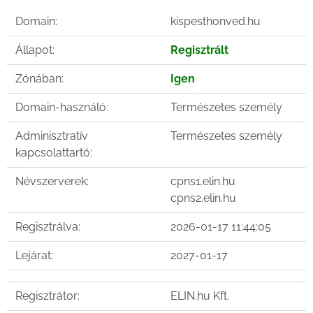
Domain:
kispesthonved.hu
Állapot:
Regisztrált
Zónában:
Igen
Domain-használó:
Természetes személy
Adminisztratív
Természetes személy
kapcsolattartó:
Névszerverek:
cpns1.elin.hu
cpns2.elin.hu
Regisztrálva:
2026-01-17 11:44:05
Lejárat:
2027-01-17
Regisztrátor:
ELIN.hu Kft.