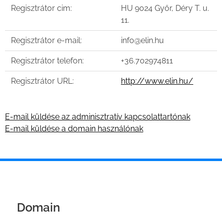
Regisztrátor cim:
HU 9024 Győr, Déry T. u.
11.
Regisztrátor e-mail:
info@elin.hu
Regisztrátor telefon:
+36.702974811
Regisztrátor URL:
http://www.elin.hu/
E-mail küldése az adminisztratív kapcsolattartónak
E-mail küldése a domain használónak
Domain