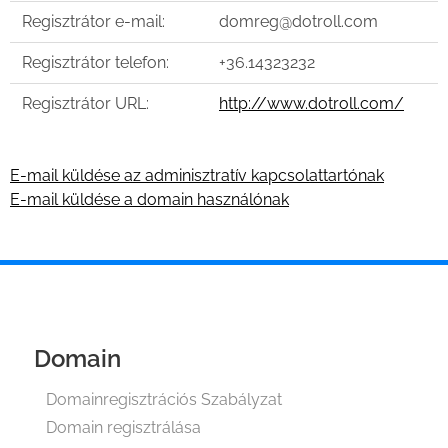
Regisztrátor e-mail:
domreg@dotroll.com
Regisztrátor telefon:
+36.14323232
Regisztrátor URL:
http://www.dotroll.com/
E-mail küldése az adminisztratív kapcsolattartónak
E-mail küldése a domain használónak
Domain
Domainregisztrációs Szabályzat
Domain regisztrálása