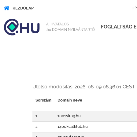
KEZDŐLAP
Hí
A HIVATALOS
FOGLALTSÁG 
.hu DOMAIN NYILVÁNTARTÓ
Meghirdetés - ABC szer
Utolsó módosítás: 2026-08-09 08:36:01 CEST
Sorszám
Domain neve
1
1001virag.hu
2
1400kcalklub.hu