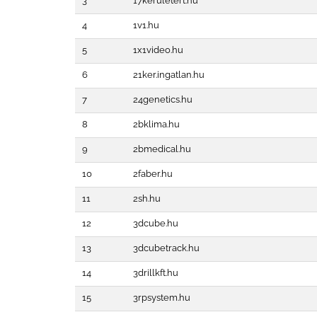
3
17keruletert.hu
4
1v1.hu
5
1x1video.hu
6
21ker.ingatlan.hu
7
24genetics.hu
8
2bklima.hu
9
2bmedical.hu
10
2faber.hu
11
2sh.hu
12
3dcube.hu
13
3dcubetrack.hu
14
3drillkft.hu
15
3rpsystem.hu