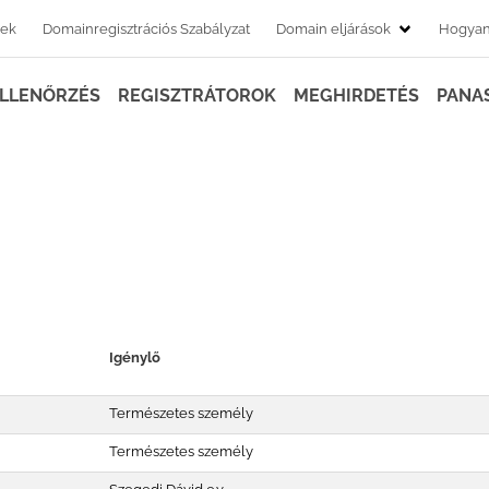
rek
Domainregisztrációs Szabályzat
Domain eljárások
Hogyan 
ELLENŐRZÉS
REGISZTRÁTOROK
MEGHIRDETÉS
PANA
int sorbarendezett lista
Igénylő
Természetes személy
Természetes személy